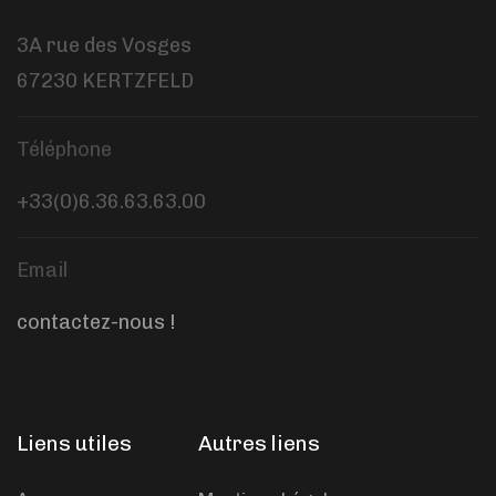
3A rue des Vosges
67230 KERTZFELD
Téléphone
+33(0)6.36.63.63.00
Email
contactez-nous !
Liens utiles
Autres liens